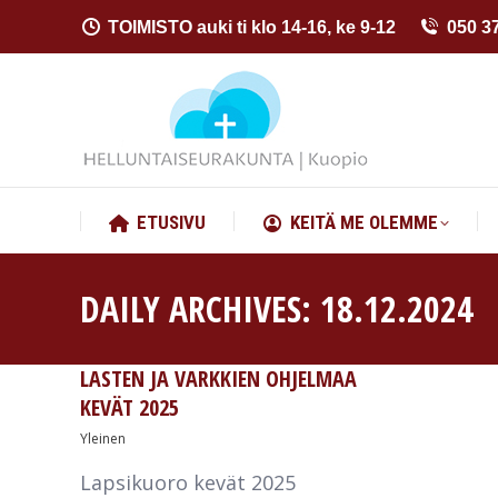
TOIMISTO auki ti klo 14-16, ke 9-12
050 3
ETUSIVU
KEITÄ ME OLEMME
ETUSIVU
KEITÄ ME OLEMME
DAILY ARCHIVES:
18.12.2024
LASTEN JA VARKKIEN OHJELMAA
KEVÄT 2025
Yleinen
Lapsikuoro kevät 2025