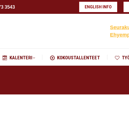
73 3543
ENGLISH INFO
KALENTERI
KOKOUSTALLENTEET
TY
Seuraku
Ehyempä
KALENTERI
KOKOUSTALLENTEET
TY