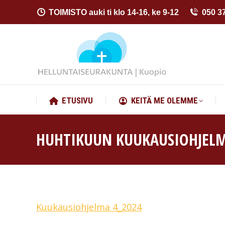
TOIMISTO auki ti klo 14-16, ke 9-12
050 3
ETUSIVU
KEITÄ ME OLEMME
ETUSIVU
KEITÄ ME OLEMME
HUHTIKUUN KUUKAUSIOHJEL
Kuukausiohjelma 4_2024