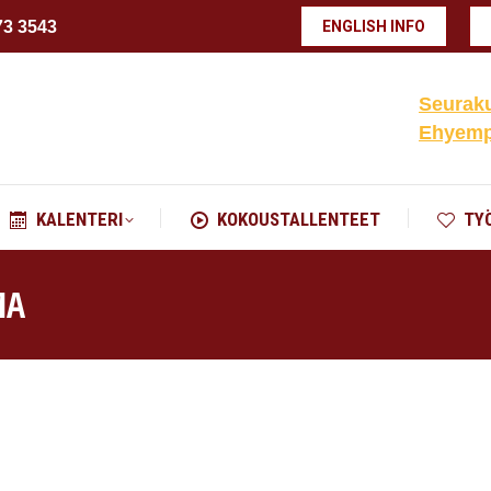
73 3543
ENGLISH INFO
KALENTERI
KOKOUSTALLENTEET
TY
Seuraku
Ehyempä
KALENTERI
KOKOUSTALLENTEET
TY
MA