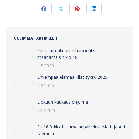
Share
Share
Share
Share
on
on
on
on
Facebook
X
Pinterest
LinkedIn
UUSIMMAT ARTIKKELIT
Seurakuntakuoron harjoitukset
maanantaisin klo 18
4.8.2026
Ehyempää elämää -illat syksy 2026
4.8.2026
Elokuun kuukausiohjelma
24.7.2026
Su 16.8. klo 11 Jumalanpalvelus, Matti ja Airi
Niemelä