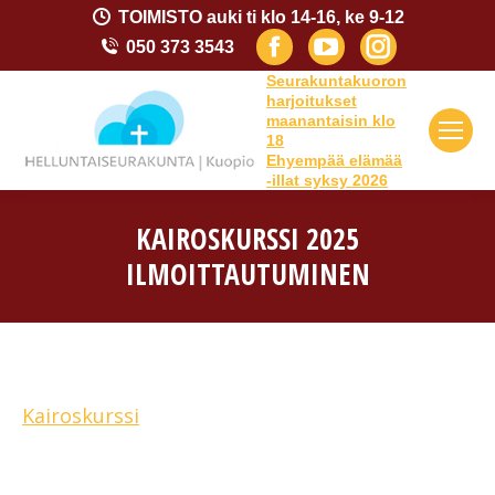
TOIMISTO auki ti klo 14-16, ke 9-12
Facebook
YouTube
Instagram
050 373 3543
page
page
page
Seurakuntakuoron
harjoitukset
opens
opens
opens
maanantaisin klo
18
in
in
in
Ehyempää elämää
-illat syksy 2026
new
new
new
window
window
window
KAIROSKURSSI 2025
ILMOITTAUTUMINEN
You are here:
Kairoskurssi