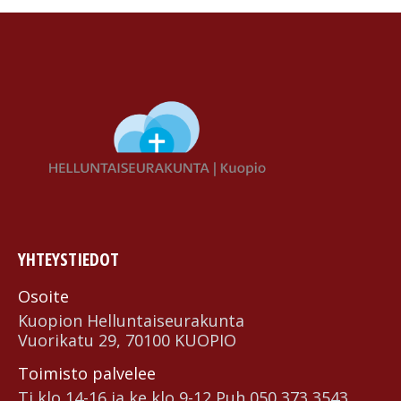
YHTEYSTIEDOT
Osoite
Kuopion Helluntai­seurakunta
Vuorikatu 29, 70100 KUOPIO
Toimisto palvelee
Ti klo 14-16 ja ke klo 9-12 Puh 050 373 3543