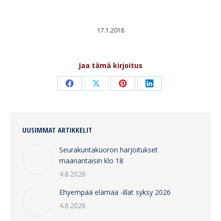
17.1.2018
Jaa tämä kirjoitus
Share
Share
Share
Share
on
on
on
on
Facebook
X
Pinterest
LinkedIn
UUSIMMAT ARTIKKELIT
Seurakuntakuoron harjoitukset
maanantaisin klo 18
4.8.2026
Ehyempää elämää -illat syksy 2026
4.8.2026