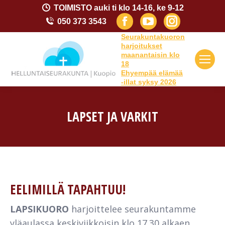
TOIMISTO auki ti klo 14-16, ke 9-12
Facebook
YouTube
Instagram
050 373 3543
page
page
page
Seurakuntakuoron
harjoitukset
opens
opens
opens
maanantaisin klo
18
in
in
in
Ehyempää elämää
-illat syksy 2026
new
new
new
window
window
window
LAPSET JA VARKIT
You are here:
EELIMILLÄ TAPAHTUU!
LAPSIKUORO
harjoittelee seurakuntamme
yläaulassa keskiviikkoisin klo 17.30 alkaen