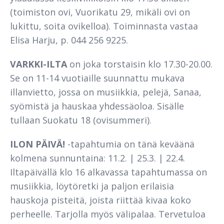
(toimiston ovi, Vuorikatu 29, mikäli ovi on
lukittu, soita ovikelloa). Toiminnasta vastaa
Elisa Harju, p. 044 256 9225.
VARKKI-ILTA
on joka torstaisin klo 17.30-20.00.
Se on 11-14 vuotiaille suunnattu mukava
illanvietto, jossa on musiikkia, pelejä, Sanaa,
syömistä ja hauskaa yhdessäoloa. Sisälle
tullaan Suokatu 18 (ovisummeri).
ILON PÄIVÄ!
-tapahtumia on tänä keväänä
kolmena sunnuntaina: 11.2. | 25.3. | 22.4.
Iltapäivällä klo 16 alkavassa tapahtumassa on
musiikkia, löytöretki ja paljon erilaisia
hauskoja pisteitä, joista riittää kivaa koko
perheelle. Tarjolla myös välipalaa. Tervetuloa