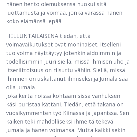
hänen hento olemuksensa huokui sitä
luottamusta ja voimaa, jonka varassa hänen
koko elämänsä lepää.
HELLUNTAILAISENA tiedän, että
voimavaikutukset ovat moninaiset. Itselleni
tuo voima näyttäytyy jotenkin aidoimmin ja
todellisim­min juuri siellä, missä ihmisen uho ja
itseriittoisuus on riisuttu vähiin. Siellä, missä
ihminen on uskaltanut ihmiseksi ja Jumala saa
olla Jumala.
Joka kerta noissa kohtaamisissa vanhuksen
käsi puristaa kättäni. Tiedän, että takana on
vuosikymmenten työ Kiinassa ja Japanissa. Sen
kaiken teki mahdolliseksi ihmeitä tekevä
Jumala ja hänen voimansa. Mutta kaikki sekin