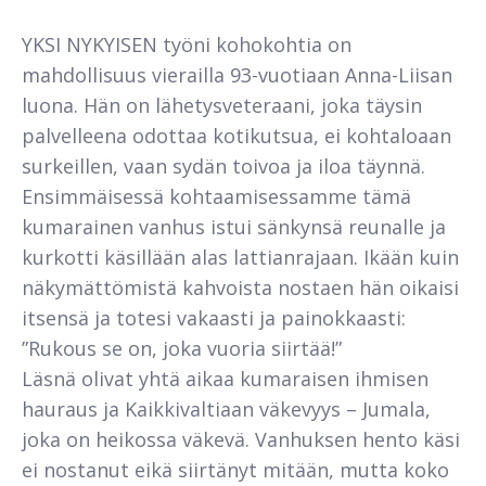
YKSI NYKYISEN työni kohokohtia on
mahdollisuus vierailla 93-vuotiaan Anna-Liisan
luona. Hän on lähetysveteraani, joka täysin
palvelleena odottaa kotikutsua, ei kohtaloaan
surkeillen, vaan sydän toivoa ja iloa täynnä.
Ensimmäisessä kohtaamisessamme tämä
kumarainen van­hus istui sänkynsä reunalle ja
kurkotti käsillään alas lattianra­jaan. Ikään kuin
näkymättömistä kahvoista nostaen hän oikaisi
itsensä ja totesi vakaasti ja painokkaasti:
”Rukous se on, joka vuoria siirtää!”
Läsnä olivat yhtä aikaa kumaraisen ihmisen
hauraus ja Kaik­kivaltiaan väkevyys – Jumala,
joka on heikossa väkevä. Van­huksen hento käsi
ei nostanut eikä siirtänyt mitään, mutta koko