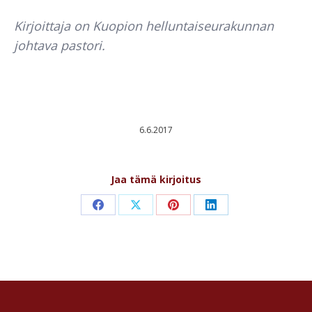
Kirjoittaja on Kuopion helluntaiseurakunnan
johtava pastori.
6.6.2017
Jaa tämä kirjoitus
Share
Share
Share
Share
on
on
on
on
Facebook
X
Pinterest
LinkedIn