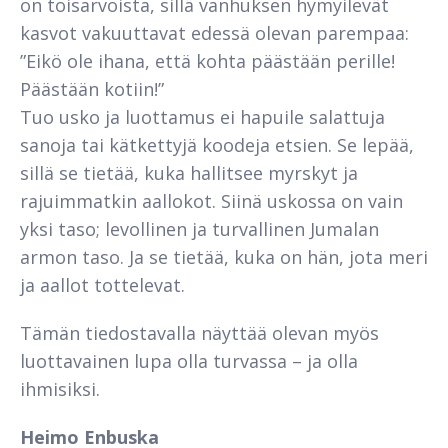
on toisarvoista, sillä van­huksen hymyilevät
kasvot vakuuttavat edessä olevan parempaa:
”Eikö ole ihana, että kohta päästään perille!
Päästään kotiin!”
Tuo usko ja luottamus ei hapuile salattuja
sanoja tai kätketty­jä koodeja etsien. Se lepää,
sillä se tietää, kuka hallitsee myrskyt ja
rajuimmatkin aallokot. Siinä uskossa on vain
yksi taso; levolli­nen ja turvallinen Jumalan
armon taso. Ja se tietää, kuka on hän, jota meri
ja aallot tottelevat.
Tämän tiedostavalla näyttää olevan myös
luottavainen lupa olla turvassa – ja olla
ihmisiksi.
Heimo Enbuska