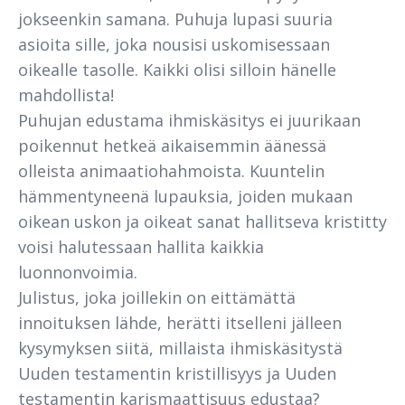
jokseenkin samana. Puhuja lupasi suuria
asioita sille, joka nousisi uskomi­sessaan
oikealle tasolle. Kaikki olisi silloin hänelle
mahdollista!
Puhujan edustama ihmiskäsitys ei juurikaan
poikennut het­keä aikaisemmin äänessä
olleista animaatiohahmoista. Kuunte­lin
hämmentyneenä lupauksia, joiden mukaan
oikean uskon ja oikeat sanat hallitseva kristitty
voisi halutessaan hallita kaikkia
luonnonvoimia.
Julistus, joka joillekin on eittämättä
innoituksen lähde, he­rätti itselleni jälleen
kysymyksen siitä, millaista ihmiskäsitystä
Uuden testamentin kristillisyys ja Uuden
testamentin karis­maattisuus edustaa?