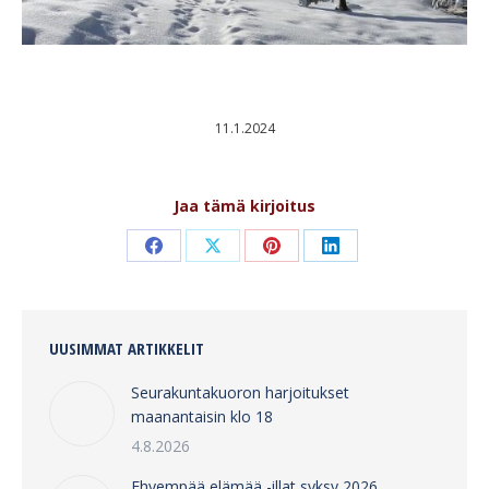
11.1.2024
Jaa tämä kirjoitus
Share
Share
Share
Share
on
on
on
on
Facebook
X
Pinterest
LinkedIn
UUSIMMAT ARTIKKELIT
Seurakuntakuoron harjoitukset
maanantaisin klo 18
4.8.2026
Ehyempää elämää -illat syksy 2026