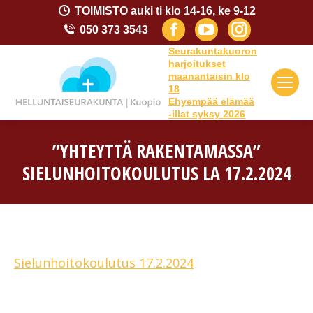
TOIMISTO auki ti klo 14-16, ke 9-12
Facebook
YouTube
Instagram
050 373 3543
page
page
page
Seurakuntakuoron
harjoitukset
opens
opens
opens
maanantaisin klo
18
in
in
in
Ehyempää elämää
-illat syksy 2026
new
new
new
window
window
window
”YHTEYTTÄ RAKENTAMASSA”
SIELUNHOITOKOULUTUS LA 17.2.2024
You are here:
Sielunhoitokoulutus 17.2.2024