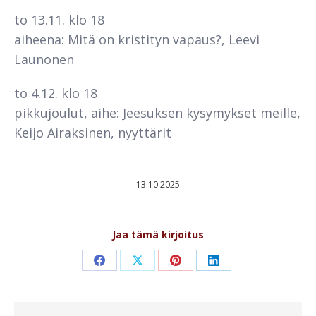
to 13.11. klo 18
aiheena: Mitä on kristityn vapaus?, Leevi
Launonen
to 4.12. klo 18
pikkujoulut, aihe: Jeesuksen kysymykset meille,
Keijo Airaksinen, nyyttärit
13.10.2025
Jaa tämä kirjoitus
Share
Share
Share
Share
on
on
on
on
Facebook
X
Pinterest
LinkedIn