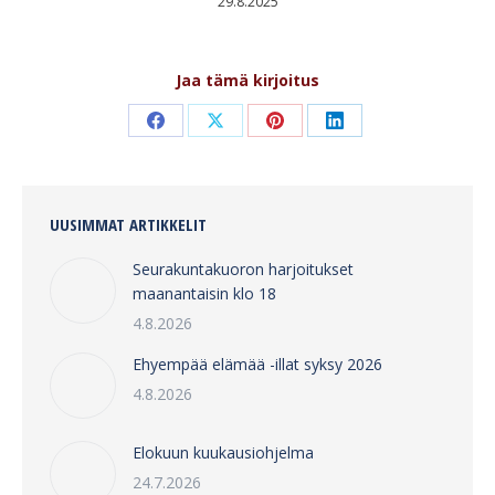
29.8.2025
Jaa tämä kirjoitus
Share
Share
Share
Share
on
on
on
on
Facebook
X
Pinterest
LinkedIn
UUSIMMAT ARTIKKELIT
Seurakuntakuoron harjoitukset
maanantaisin klo 18
4.8.2026
Ehyempää elämää -illat syksy 2026
4.8.2026
Elokuun kuukausiohjelma
24.7.2026