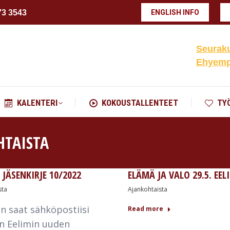
73 3543
ENGLISH INFO
KALENTERI
KOKOUSTALLENTEET
TY
Seuraku
Ehyempä
KALENTERI
KOKOUSTALLENTEET
TY
HTAISTA
 JÄSENKIRJE 10/2022
ELÄMÄ JA VALO 29.5. EEL
sta
Ajankohtaista
an saat sähköpostiisi
Read more
n Eelimin uuden