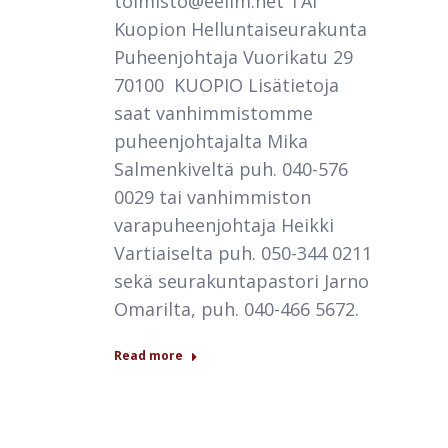
toimisto@eelim.net TAI
Kuopion Helluntaiseurakunta
Puheenjohtaja Vuorikatu 29
70100 KUOPIO Lisätietoja
saat vanhimmistomme
puheenjohtajalta Mika
Salmenkiveltä puh. 040-576
0029 tai vanhimmiston
varapuheenjohtaja Heikki
Vartiaiselta puh. 050-344 0211
sekä seurakuntapastori Jarno
Omarilta, puh. 040-466 5672.
Read more