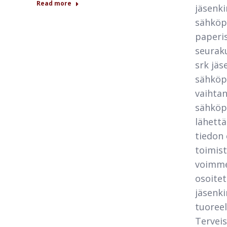
Read more
jäsenki
sähköpo
paperis
seuraku
srk jäs
sähköpo
vaihta
sähköpo
lähett
tiedon 
toimis
voimme
osoitet
jäsenki
tuoreel
Tervei