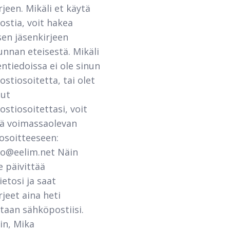
rjeen. Mikäli et käytä
stia, voit hakea
en jäsenkirjeen
nnan eteisestä. Mikäli
entiedoissa ei ole sinun
stiosoitetta, tai olet
nut
stiosoitettasi, voit
ää voimassaolevan
osoitteeseen:
to@eelim.net Näin
 päivittää
ietosi ja saat
rjeet aina heti
taan sähköpostiisi.
sin, Mika