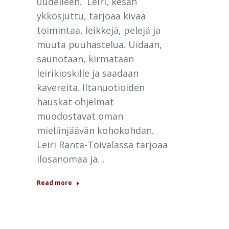
uudelleen. Leiri, kesän
ykkösjuttu, tarjoaa kivaa
toimintaa, leikkejä, pelejä ja
muuta puuhastelua. Uidaan,
saunotaan, kirmataan
leirikioskille ja saadaan
kavereita. Iltanuotioiden
hauskat ohjelmat
muodostavat oman
mieliinjäävän kohokohdan.
Leiri Ranta-Toivalassa tarjoaa
ilosanomaa ja…
Read more