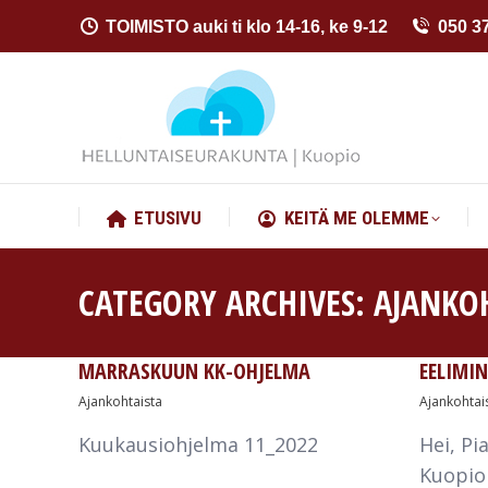
TOIMISTO auki ti klo 14-16, ke 9-12
050 3
ETUSIVU
KEITÄ ME OLEMME
ETUSIVU
KEITÄ ME OLEMME
CATEGORY ARCHIVES:
AJANKO
MARRASKUUN KK-OHJELMA
EELIMIN
Ajankohtaista
Ajankohtai
Kuukausiohjelma 11_2022
Hei, Pi
Kuopio